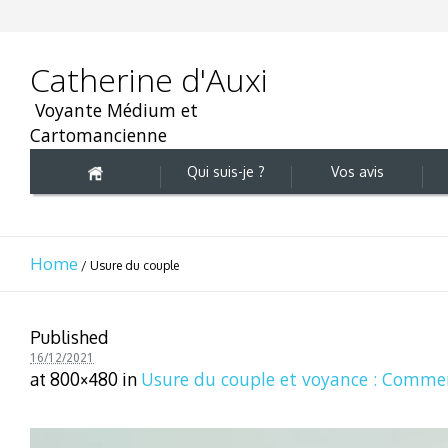
Catherine d'Auxi
Voyante Médium et
Cartomancienne
Qui suis-je ?
Vos avis
Home
/
Usure du couple
Published
16/12/2021
Usure du couple et voyance : Commen
at 800×480 in