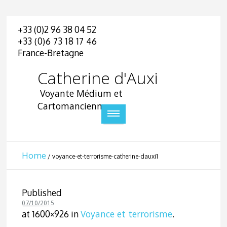
+33 (0)2 96 38 04 52
+33 (0)6 73 18 17 46
France-Bretagne
Catherine d'Auxi
Voyante Médium et
Cartomancienne
Home
/
voyance-et-terrorisme-catherine-dauxi1
Published
07/10/2015
Voyance et terrorisme
at 1600×926 in
.